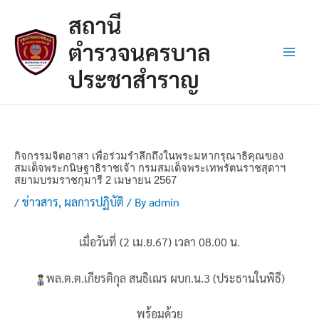
Skip
Post
Main
สถานี
to
navigation
Men
content
ตำรวจนครบาล
ประชาสำราญ
กิจกรรมจิตอาสา เพื่อร่วมรำลึกถึงในพระมหากรุณาธิคุณของ
สมเด็จพระกนิษฐาธิราชเจ้า กรมสมเด็จพระเทพรัตนราชสุดาฯ
สยามบรมราชกุมารี 2 เมษายน 2567
/
ข่าวสาร
,
ผลการปฏิบัติ
/ By
admin
เมื่อวันที่ (2 เม.ย.67) เวลา 08.00 น.
พล.ต.ต.เกียรติกุล สนธิเณร ผบก.น.3 (ประธานในพิธี)
พร้อมด้วย