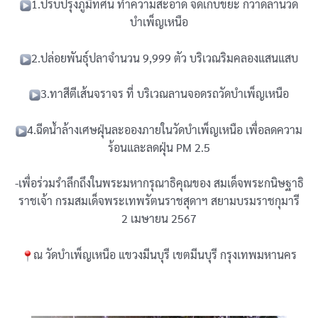
1.ปรับปรุงภูมิทัศน์ ทำความสะอาด จัดเก็บขยะ กวาดลานวัด
บำเพ็ญเหนือ
2.ปล่อยพันธุ์ปลาจำนวน 9,999 ตัว บริเวณริมคลองแสนแสบ
3.ทาสีตีเส้นจราจร ที่ บริเวณลานจอดรถวัดบำเพ็ญเหนือ
4.ฉีดน้ำล้างเศษฝุ่นละอองภายในวัดบำเพ็ญเหนือ เพื่อลดความ
ร้อนและลดฝุ่น PM 2.5
-เพื่อร่วมรำลึกถึงในพระมหากรุณาธิคุณของ สมเด็จพระกนิษฐาธิ
ราชเจ้า กรมสมเด็จพระเทพรัตนราชสุดาฯ สยามบรมราชกุมารี
2 เมษายน 2567
ณ วัดบำเพ็ญเหนือ แขวงมีนบุรี เขตมีนบุรี กรุงเทพมหานคร