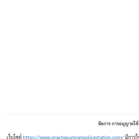
จัดการ การอนุญาตใช
เว็บไซต์
https://www.prachasumranpolicestation.com/
มีการใช