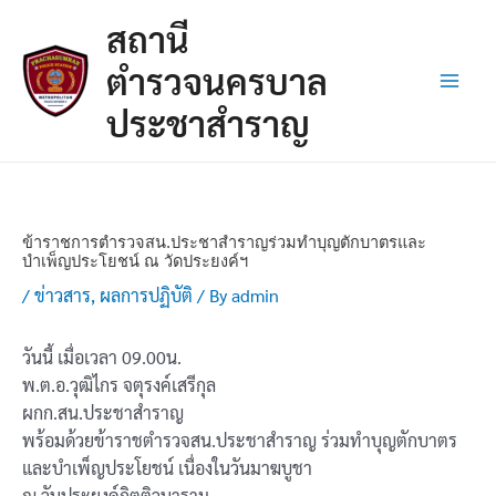
Skip
Post
Main
สถานี
to
navigation
Men
content
ตำรวจนครบาล
ประชาสำราญ
ข้าราชการตำรวจสน.ประชาสำราญร่วมทำบุญตักบาตรและ
บำเพ็ญประโยชน์ ณ วัดประยงค์ฯ
/
ข่าวสาร
,
ผลการปฏิบัติ
/ By
admin
วันนี้ เมื่อเวลา 09.00น.
พ.ต.อ.วุฒิไกร จตุรงค์เสรีกุล
ผกก.สน.ประชาสำราญ
พร้อมด้วยข้าราชตำรวจสน.ประชาสำราญ ร่วมทำบุญตักบาตร
และบำเพ็ญประโยชน์ เนื่องในวันมาฆบูชา
ณ วันประยงค์กิตติวนาราม