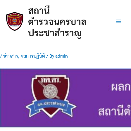
Skip
Post
Main
สถานี
to
navigation
Men
content
ตำรวจนครบาล
ประชาสำราญ
/
ข่าวสาร
,
ผลการปฏิบัติ
/ By
admin