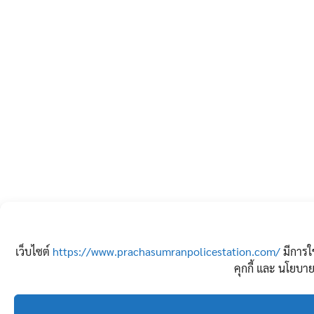
เว็บไซต์
https://www.prachasumranpolicestation.com/
มีการใช
คุกกี้ และ นโยบาย