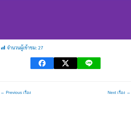
จำนวนผู้เข้าชม:
27
←
Previous เรื่อง
Next เรื่อง
→