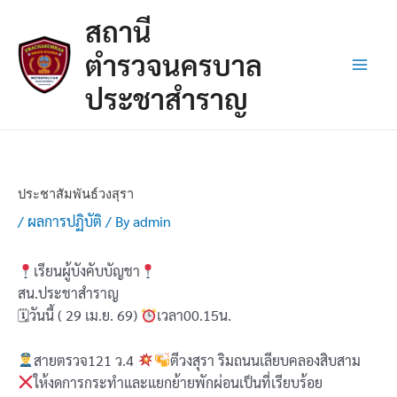
Skip
Post
Main
สถานี
to
navigation
Men
content
ตำรวจนครบาล
ประชาสำราญ
ประชาสัมพันธ์วงสุรา
/
ผลการปฏิบัติ
/ By
admin
เรียนผู้บังคับบัญชา
สน.ประชาสำราญ
🗓วันนี้ ( 29 เม.ย. 69)
เวลา00.15น.
สายตรวจ121 ว.4
ตีวงสุรา ริมถนนเลียบคลองสิบสาม
ให้งดการกระทำและแยกย้ายพักผ่อนเป็นที่เรียบร้อย