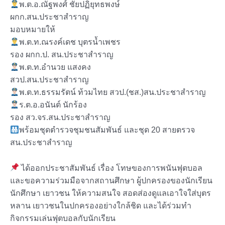
พ.ต.อ.ณัฐพงศ์ ชัยปฏิยุทธพงษ์
ผกก.สน.ประชาสำราญ
มอบหมายให้
พ.ต.ท.ณรงค์เดช บุตรน้ำเพชร
รอง ผกก.ป. สน.ประชาสำราญ
พ.ต.ท.อำนวย แสงคง
สวป.สน.ประชาสำราญ
พ.ต.ท.ธรรมรัตน์ ท้วมไทย สวป.(ชส.)สน.ประชาสำราญ
ร.ต.อ.อนันต์ นักร้อง
รอง สว.จร.สน.ประชาสำราญ
พร้อมชุดตำรวจชุมชนสัมพันธ์ และชุด 20 สายตรวจ
สน.ประชาสำราญ
ได้ออกประชาสัมพันธ์ เรื่อง โทษของการพนันฟุตบอล
และขอความร่วมมือจากสถานศึกษา ผู้ปกครองของนักเรียน
นักศึกษา เยาวชน ให้ความสนใจ สอดส่องดูแลเอาใจใส่บุตร
หลาน เยาวชนในปกครองอย่างใกล้ชิด และได้ร่วมทำ
กิจกรรมเล่นฟุตบอลกับนักเรียน