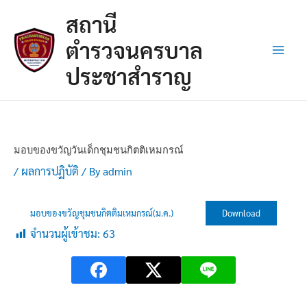
Skip
Post
Main
สถานี
to
navigation
Men
content
ตำรวจนครบาล
ประชาสำราญ
มอบของขวัญวันเด็กชุมชนกิตติเหมกรณ์
/
ผลการปฏิบัติ
/ By
admin
มอบของขวัญชุมชนกิตติมเหมกรณ์(ม.ค.)
Download
จำนวนผู้เข้าชม:
63