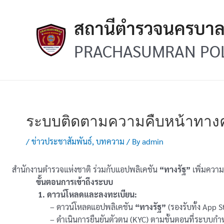
Skip
Post
to
navigation
สถานีตำรวจนครบา
content
PRACHASUMRAN POL
ระบบติดตามความคืบหน้าทางคด
/
ข่าวประชาสัมพันธ์
,
บทความ
/ By
admin
สำนักงานตำรวจแห่งชาติ ร่วมกับแอปพลิเคชัน
“ทางรัฐ”
เพิ่มความ
ขั้นตอนการเข้าถึงระบบ
1.
ดาวน์โหลดและลงทะเบียน:
– ดาวน์โหลดแอปพลิเคชัน
“ทางรัฐ”
(รองรับทั้ง App 
– ดำเนินการยืนยันตัวตน (KYC) ตามขั้นตอนที่ระบบกำหนด 