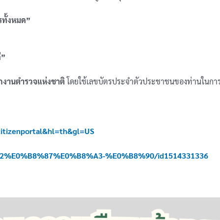
รทั้งหมด”
ี”
กงานตำรวจแห่งชาติ
โดยใช้เลขบัตรประจำตัวประชาชนของท่านในการแส
.citizenportal&hl=th&gl=US
8%B2%E0%B8%87%E0%B8%A3-%E0%B8%90/id1514331336