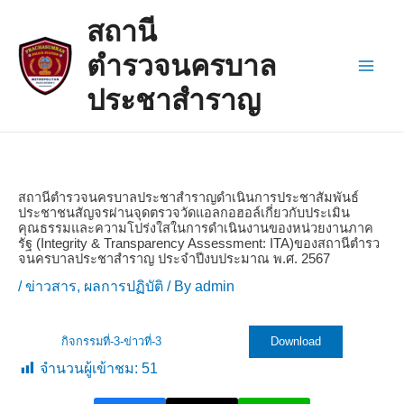
Skip
Post
Main
สถานี
to
navigation
Men
content
ตำรวจนครบาล
ประชาสำราญ
สถานีตํารวจนครบาลประชาสําราญดําเนินการประชาสัมพันธ์
ประชาชนสัญจรผ่านจุดตรวจวัดแอลกอฮอล์เกี่ยวกับประเมิน
คุณธรรมและความโปร่งใสในการดําเนินงานของหน่วยงานภาค
รัฐ (Integrity & Transparency Assessment: ITA)ของสถานีตํารว
จนครบาลประชาสําราญ ประจําปีงบประมาณ พ.ศ. 2567
/
ข่าวสาร
,
ผลการปฏิบัติ
/ By
admin
กิจกรรมที่-3-ข่าวที่-3
Download
จำนวนผู้เข้าชม:
51