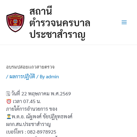
Skip
Post
Main
สถานี
to
navigation
Men
content
ตำรวจนครบาล
ประชาสำราญ
อบรมปล่อยเเถวสายตรวจ
/
ผลการปฏิบัติ
/ By
admin
🗓 วันที่ 22 พฤษภาคม พ.ศ.2569
เวลา 07.45 น.
ภายใต้การอำนวยการ ของ
พ.ต.อ. ณัฐพงศ์ ชัยปฏิยุทธพงศ์
ผกก.สน.ประชาสำราญ
เบอร์โทร : 082-8978925