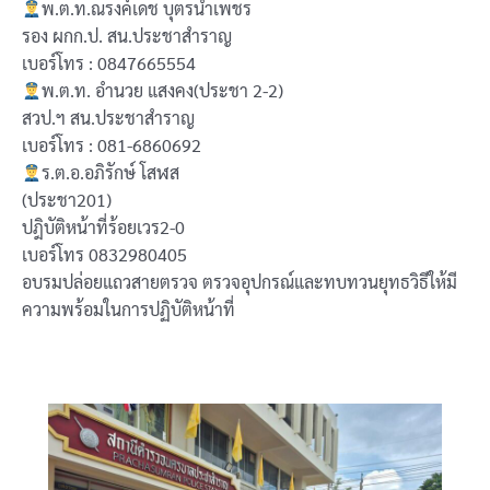
พ.ต.ท.ณรงค์เดช บุตรน้ำเพชร
รอง ผกก.ป. สน.ประชาสำราญ
เบอร์โทร : 0847665554
พ.ต.ท. อำนวย แสงคง(ประชา 2-2)
สวป.ฯ สน.ประชาสำราญ
เบอร์โทร : 081-6860692
ร.ต.อ.อภิรักษ์ โสฬส
(ประชา201)
ปฎิบัติหน้าที่ร้อยเวร2-0
เบอร์โทร 0832980405
อบรมปล่อยแถวสายตรวจ ตรวจอุปกรณ์และทบทวนยุทธวิธีให้มี
ความพร้อมในการปฏิบัติหน้าที่