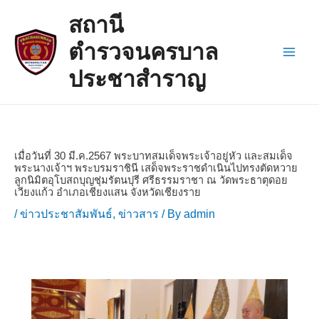
Skip
Post
Main
สถานี
to
navigation
Men
content
ตำรวจนครบาล
ประชาสำราญ
เมื่อวันที่ 30 มี.ค.2567 พระบาทสมเด็จพระเจ้าอยู่หัว และสมเด็จ
พระนางเจ้าฯ พระบรมราชินี เสด็จพระราชดำเนินไปทรงตัดหวาย
ลูกนิมิตอุโบสถบุญชุ่มรัตนปุรี ศรีธรรมราชา ณ วัดพระธาตุดอย
เวียงแก้ว อำเภอเชียงแสน จังหวัดเชียงราย
/
ข่าวประชาสัมพันธ์
,
ข่าวสาร
/ By
admin