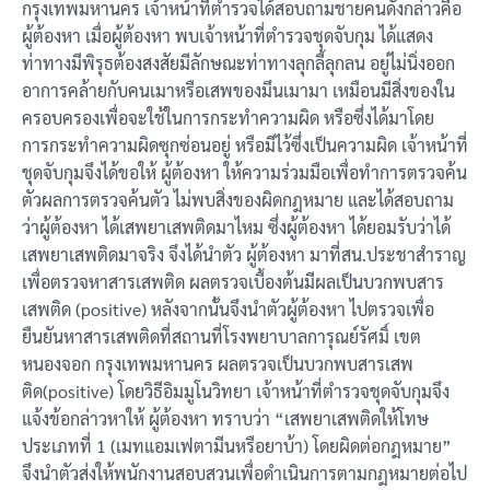
กรุงเทพมหานคร เจ้าหน้าที่ตำรวจได้สอบถามชายคนดังกล่าวคือ
ผู้ต้องหา เมื่อผู้ต้องหา พบเจ้าหน้าที่ตำรวจชุดจับกุม ได้แสดง
ท่าทางมีพิรุธต้องสงสัยมีลักษณะท่าทางลุกลี้ลุกลน อยู่ไม่นิ่งออก
อาการคล้ายกับคนเมาหรือเสพของมึนเมามา เหมือนมีสิ่งของใน
ครอบครองเพื่อจะใช้ในการกระทำความผิด หรือซึ่งได้มาโดย
การกระทำความผิดซุกซ่อนอยู่ หรือมีไว้ซึ่งเป็นความผิด เจ้าหน้าที่
ชุดจับกุมจึงได้ขอให้ ผู้ต้องหา ให้ความร่วมมือเพื่อทำการตรวจค้น
ตัวผลการตรวจค้นตัว ไม่พบสิ่งของผิดกฎหมาย และได้สอบถาม
ว่าผู้ต้องหา ได้เสพยาเสพติดมาไหม ซึ่งผู้ต้องหา ได้ยอมรับว่าได้
เสพยาเสพติดมาจริง จึงได้นำตัว ผู้ต้องหา มาที่สน.ประชาสำราญ
เพื่อตรวจหาสารเสพติด ผลตรวจเบื้องต้นมีผลเป็นบวกพบสาร
เสพติด (positive) หลังจากนั้นจึงนำตัวผู้ต้องหา ไปตรวจเพื่อ
ยืนยันหาสารเสพติดที่สถานที่โรงพยาบาลการุณย์รัศมิ์ เขต
หนองจอก กรุงเทพมหานคร ผลตรวจเป็นบวกพบสารเสพ
ติด(positive) โดยวิธีอิมมูโนวิทยา เจ้าหน้าที่ตำรวจชุดจับกุมจึง
แจ้งข้อกล่าวหาให้ ผู้ต้องหา ทราบว่า “เสพยาเสพติดให้โทษ
ประเภทที่ 1 (เมทแอมเฟตามีนหรือยาบ้า) โดยผิดต่อกฎหมาย”
จึงนำตัวส่งให้พนักงานสอบสวนเพื่อดำเนินการตามกฎหมายต่อไป