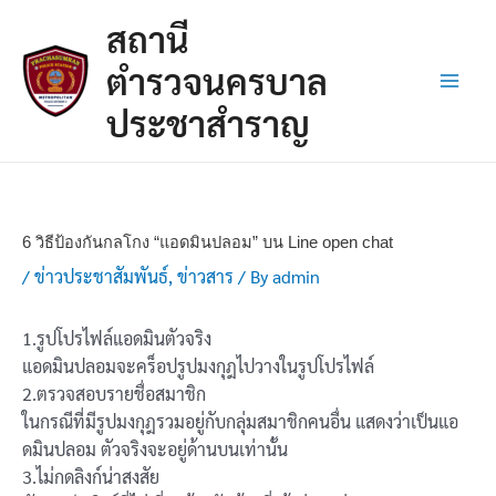
Skip
Post
Main
สถานี
to
navigation
Men
content
ตำรวจนครบาล
ประชาสำราญ
6 วิธีป้องกันกลโกง “แอดมินปลอม” บน Line open chat
/
ข่าวประชาสัมพันธ์
,
ข่าวสาร
/ By
admin
1.รูปโปรไฟล์แอดมินตัวจริง
แอดมินปลอมจะคร็อปรูปมงกุฎไปวางในรูปโปรไฟล์
2.ตรวจสอบรายชื่อสมาชิก
ในกรณีที่มีรูปมงกุฎรวมอยู่กับกลุ่มสมาชิกคนอื่น แสดงว่าเป็นแอ
ดมินปลอม ตัวจริงจะอยู่ด้านบนเท่านั้น
3.ไม่กดลิงก์น่าสงสัย