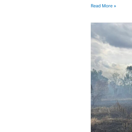
Read More »
ฝ่าย
ป้องกัน
ปราบ
ปราม
ว.4
เหตุ
731
(เพลิง
ไหม้
หญ้า
ใกล้
บ้าน
เรือน
ประชาชน)