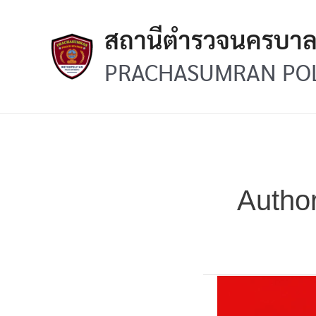
Skip
Post
to
pagination
สถานีตำรวจนครบา
content
PRACHASUMRAN POL
Autho
“POLICE
CARE”