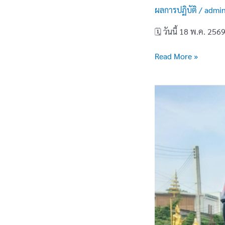
ผลการปฏิบัติ
/
admi
🗓 วันนี้ 18 พ.ค. 256
Read More »
อำนวย
ความ
สะดวก
การ
จราจร