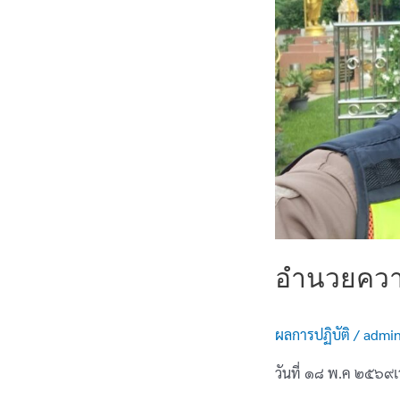
อำนวยคว
ผลการปฏิบัติ
/
admi
วันที่ ๑๘ พ.ค ๒๕๖