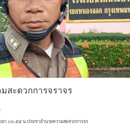
ามสะดวกการจราจร
n
๙เวลา ๐๖.๕๕ น.ประชาอำนวยความสะดวกการจร